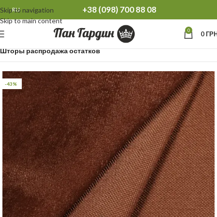
+38 (098) 700 88 08
Skip to navigation
RU
Skip to main content
0
0
ГРН
Главная
Распродажа остатков Тюль Шторы
Шторы распродажа остатков
-43%