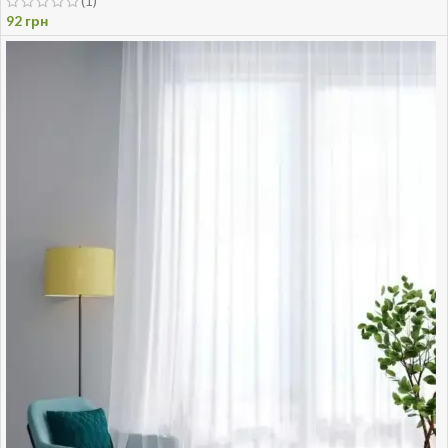
(1)
92
грн