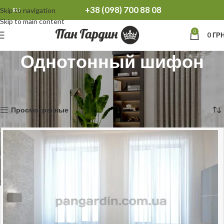
+38 (098) 700 88 08
Skip to navigation
RU
Skip to main content
0
0
ГРН
Однотонный шифон
Главная
Тюль
Тюль однотонная
Однотонный шифон
Отображение 1–12 из 31
Просмотренные