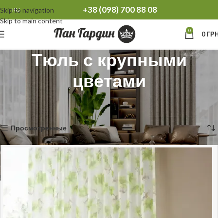
+38 (098) 700 88 08
Skip to navigation
RU
Skip to main content
0
0
ГРН
Тюль с крупными
цветами
Главная
Тюль
Тюль с крупными цветами
Показаны все результаты (5)
Просмотренные