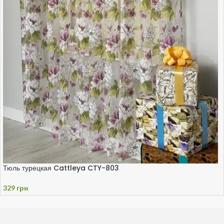
Тюль турецкая Cattleya CTY-803
329
грн