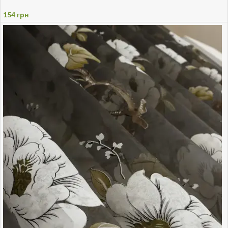
154
грн