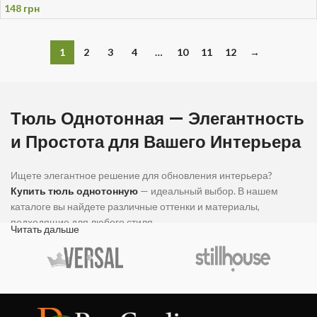
148
грн
1
2
3
4
…
10
11
12
→
Тюль Однотонная — Элегантность
и Простота для Вашего Интерьера
Ищете элегантное решение для обновления интерьера?
Купить тюль однотонную
— идеальный выбор. В нашем
каталоге вы найдете различные оттенки и материалы,
подходящие для любого стиля.
Читать дальше
У нас вы можете найти и приобрести:
Однотонная Тюль в Спальню —
Лаконичность и Стиль