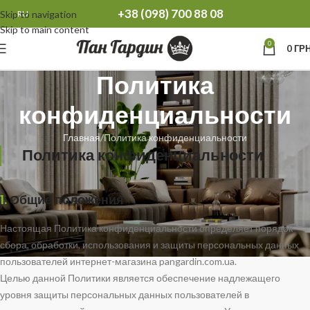
+38 (098) 700 88 08
Skip to navigation
RU
Skip to main content
0
0
ГРН
Политика
конфиденциальности
Главная
Политика конфиденциальности
Политика конфиденциальности
1.
Общие положения
Настоящая Политика конфиденциальности определяет порядок
сбора, обработки, использования и защиты персональных данных
пользователей интернет-магазина pangardin.com.ua.
Целью данной Политики является обеспечение надлежащего
уровня защиты персональных данных пользователей в