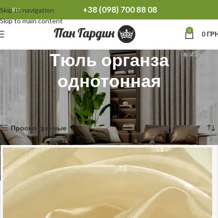
+38 (098) 700 88 08
Skip to navigation
RU
Skip to main content
0
0
ГРН
Тюль органза
однотонная
Главная
Тюль
Тюль однотонная
Тюль органза однотонная
Показаны все результаты (11)
Просмотренные