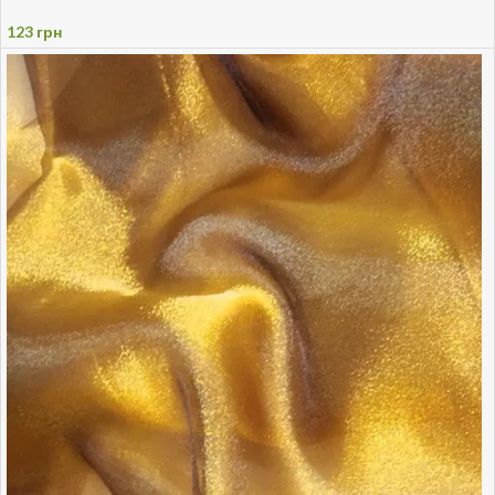
123
грн