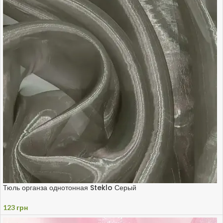
Тюль органза однотонная Steklo Серый
123
грн