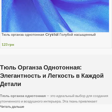
Тюль органза однотонная Crystal Голубой насыщенный
123
грн
Тюль Органза Однотонная:
Элегантность и Легкость в Каждой
Детали
Тюль органза однотонная
— это идеальный выбор для создания
утонченного и воздушного интерьера. Эта ткань привлекает
Читать дальше
внимание своей прозрачной структурой и изяществом, добавляя