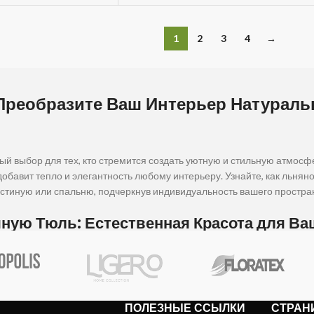
1
2
3
4
→
Преобразите Ваш Интерьер Натураль
й выбор для тех, кто стремится создать уютную и стильную атмосф
обавит тепло и элегантность любому интерьеру. Узнайте, как льнян
остиную или спальню, подчеркнув индивидуальность вашего простра
ную Тюль: Естественная Красота для Ва
природная элегантность и уют в одном. Она не только красиво выгляд
юль под лен мешковина Grommet
— элегантное решение для ваше
себе стильный вид льна с изысканными вставками волокон мешковины
 Украине.
ПОЛЕЗНЫЕ ССЫЛКИ
СТРАН