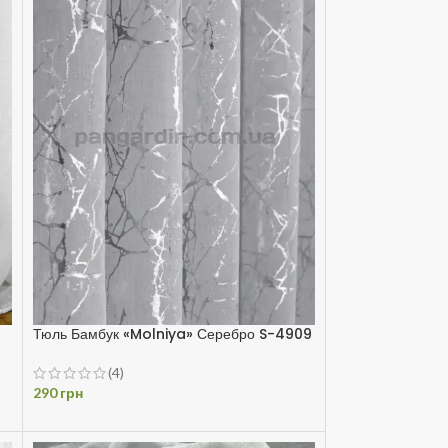
Тюль Бамбук «Molniya» Серебро S-4909
(4)
290
грн