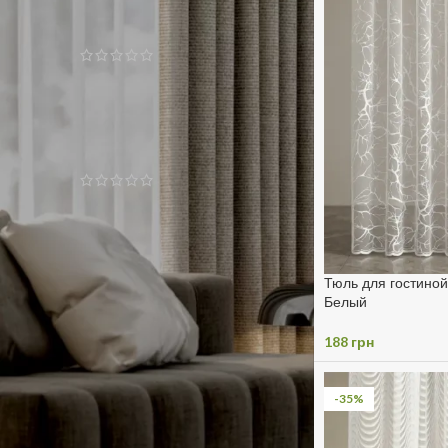
Готовые шторы блэкаут
300x270 Серые
1719
грн
Комплект тюли в спальню
омбре "SUNRISE"
1863
грн
Тюль для гостино
Белый
188
грн
-35%