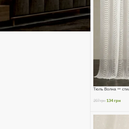
Тюль Волна — сти
134
грн
207
грн