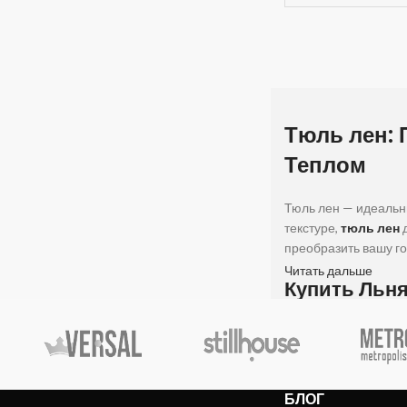
Тюль лен: 
Теплом
Тюль лен — идеальны
текстуре,
тюль лен
д
преобразить вашу г
Читать дальше
Купить Льня
Льняная тюль — это 
внимание на нашу
т
айвори, сочетает в 
быстрая доставка по
БЛОГ