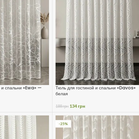
й и спальни «Ewa» —
Тюль для гостиной и спальни «Davos»
белая
134
грн
188
грн
-25%