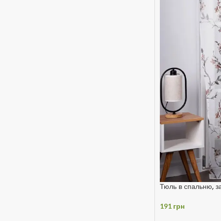
Тюль в спальню, з
191
грн