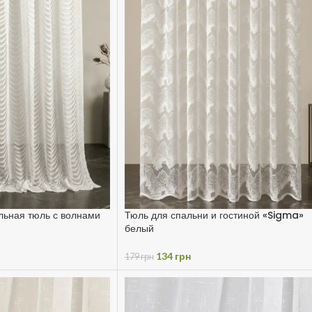
льная тюль с волнами
Тюль для спальни и гостиной «Sigma»
белый
134
грн
179
грн