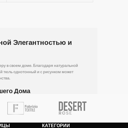
ной Элегантностью и
еру в своем доме. Благодаря натуральной
ой тюль однотонный и с рисунком может
нства.
шего Дома
ит, но и создаёт мягкий свет в комнате. Обратите
го интерьера. Этот тюль, выполненный в цвете
. Купите льняную тюль у нас — доступные цены и
ИЦЫ
КАТЕГОРИИ