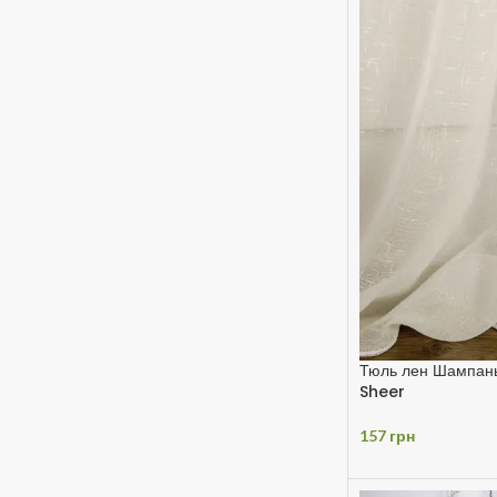
Тюль лен Шампань
Sheer
157
грн