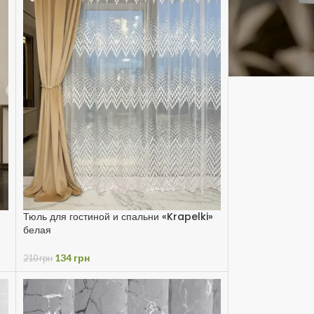
Тюль для гостиной и спальни «Krapelki»
белая
134
грн
210
грн