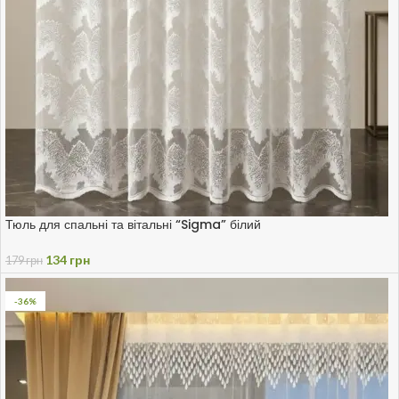
Тюль для спальні та вітальні “Sigma” білий
134
грн
179
грн
-36%