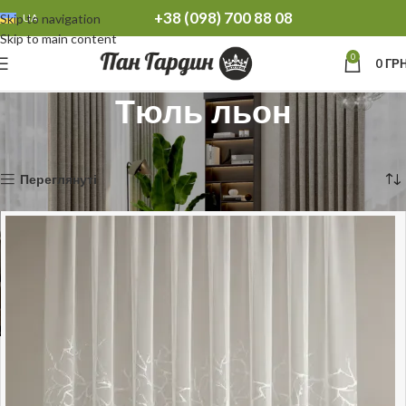
+38 (098) 700 88 08
Skip to navigation
UA
Skip to main content
0
0
ГРН
Тюль льон
Головна
Тюль
Тюль льон
Показано 1–12 із 39
Переглянуті