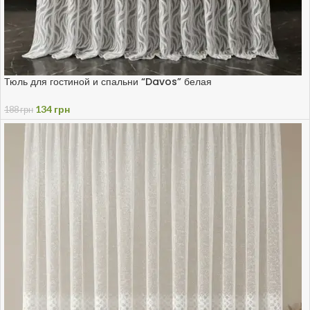
Тюль для гостиной и спальни “Davos” белая
134
грн
188
грн