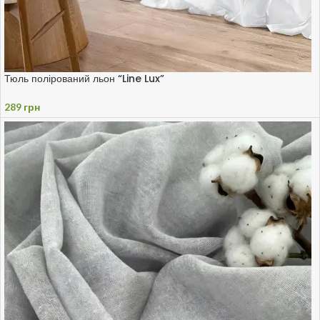
Тюль полірований льон “Line Lux”
289
грн