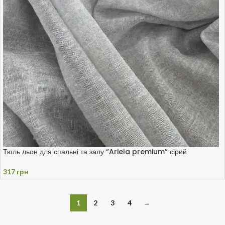
Тюль льон для спальні та залу “Ariela premium” сірий
317
грн
1
2
3
4
→