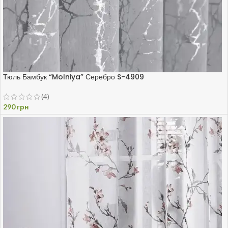
Тюль Бамбук “Molniya” Серебро S-4909
(4)
290
грн