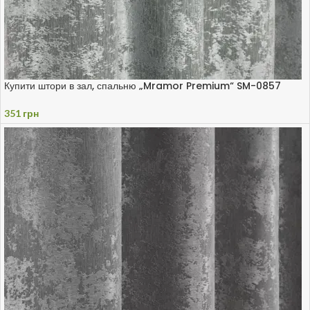
Купити штори в зал, спальню „Mramor Premium“ SM-0857
351
грн