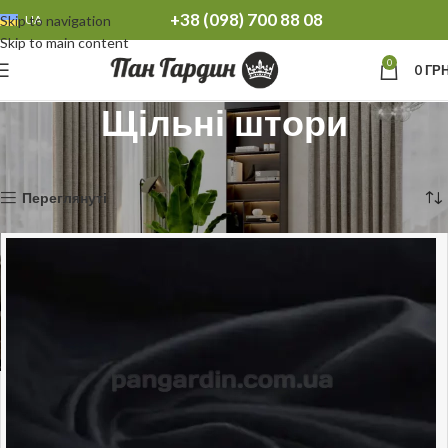
+38 (098) 700 88 08
Skip to navigation
UA
Skip to main content
0
0
ГРН
Щільні штори
Головна
Штори
Щільні штори
Показано 1–12 із 93
Переглянуті