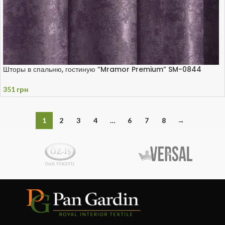
Шторы в спальню, гостиную “Mramor Premium” SM-0844
351
грн
1
2
3
4
…
6
7
8
→