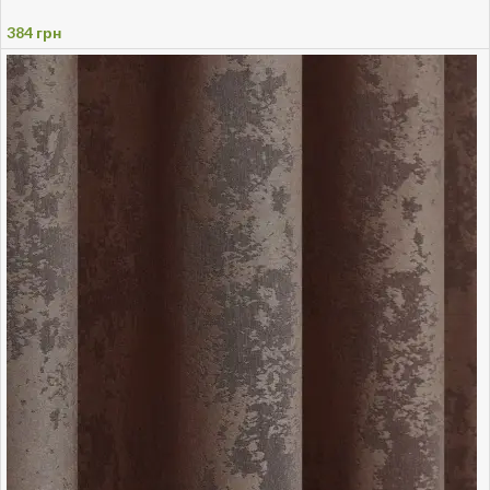
384
грн