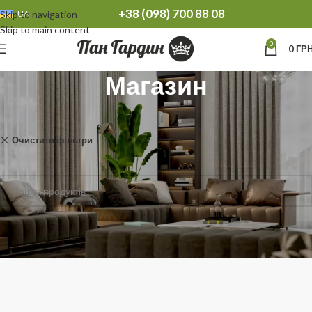
+38 (098) 700 88 08
Skip to navigation
UA
Skip to main content
0
0
ГРН
Магазин
Головна
Магазин
Очистити фільтри
Versal
Товарів, відповідних вашому запиту, не знайдено.