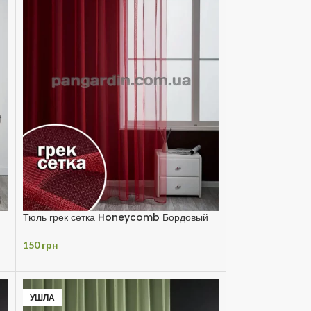
Тюль грек сетка Honeycomb Бордовый
150
грн
УШЛА