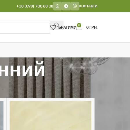
+38 (098) 700 88 08
КОНТАКТИ
0
БРАТИМУ
0
ГРН.
нний