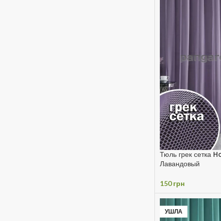
Тюль грек сетка
Лавандовый
150
грн
УШЛА