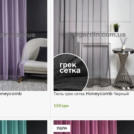
 Honeycomb
Тюль грек сетка Honeycomb Черный
150
грн
УШЛА