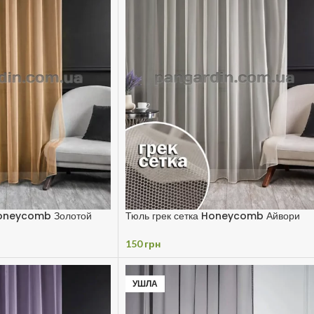
Honeycomb Золотой
Тюль грек сетка Honeycomb Айвори
150
грн
УШЛА