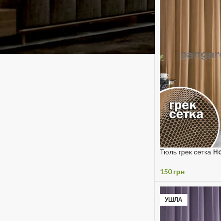
Тюль грек сетка 
150
грн
УШЛА