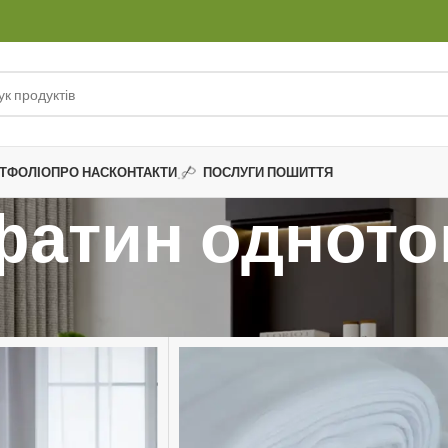
ТФОЛІО
ПРО НАС
КОНТАКТИ
ПОСЛУГИ ПОШИТТЯ
фатин одното
 однотонна
Тюль фатин однотонний