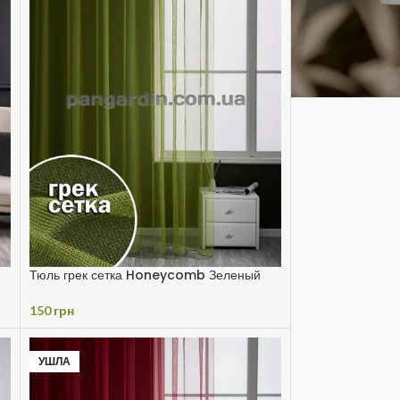
Тюль грек сетка Honeycomb Зеленый
150
грн
УШЛА