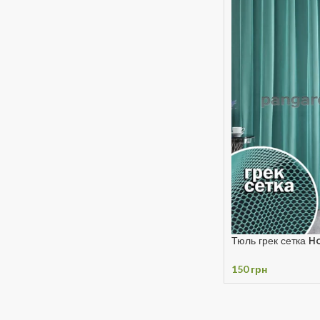
Тюль грек сетка
150
грн