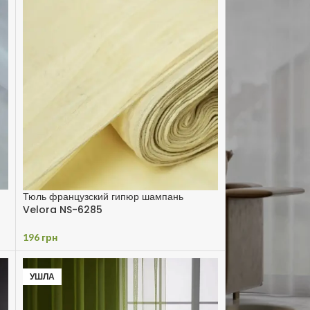
Тюль французский гипюр шампань
Velora NS-6285
196
грн
УШЛА