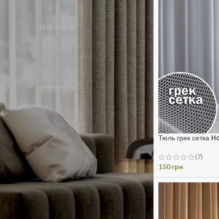
Готовые шторы блэкаут
300x270 Серые
1719
грн
Шторы блэкаут однотонный
Bruno Кремовый
384
грн
Тюль грек сетка
(7)
150
грн