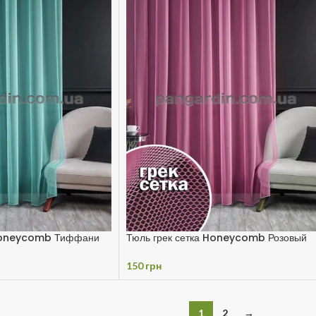
 Honeycomb Тиффани
Тюль грек сетка Honeycomb Розовый
150
грн
1
2
→