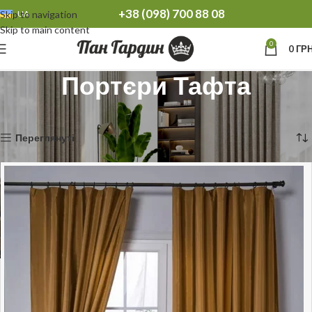
+38 (098) 700 88 08
Skip to navigation
UA
Skip to main content
0
0
ГРН
Портєри Тафта
Головна
Портєри
Портєри Тафта
Показано один результат
Переглянуті