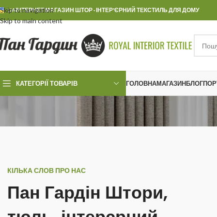
Skip to navigation
UA
ІНТЕРНЕТ МАГАЗИН ШТОР · ІНТЕР'ЄРНИЙ ТЕКСТИЛЬ ДЛЯ ДОМУ
Skip to main content
КАТЕГОРІЇ ТОВАРІВ
ГОЛОВНА
МАГАЗИН
БЛОГ
ПОР
КІЛЬКА СЛОВ ПРО НАС
Пан Гардін Штори,
тюль, інтерєрний