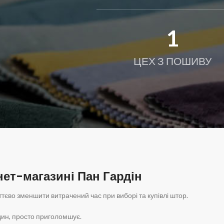
1
ЦЕХ З ПОШИВУ
нет-магазині Пан Гардін
тєво зменшити витрачений час при виборі та купівлі штор.
дин, просто приголомшує.