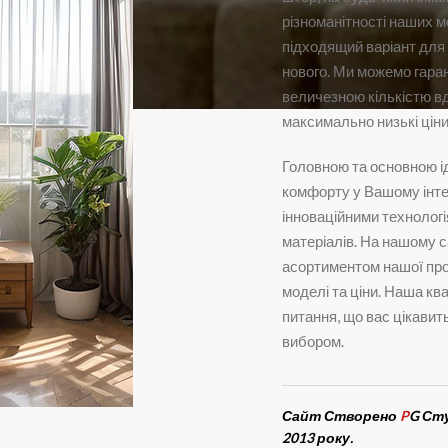
різноманітності наших м
підходящий варіант для
нового. Ми можемо гаран
величезною кількістю вдя
максимально низькі ціни
Головною та основною і
комфорту у Вашому інте
інноваційними технологі
матеріалів. На нашому 
асортиментом нашої про
моделі та ціни. Наша кв
питання, що вас цікавит
вибором.
Сайт Створено
P
G Ст
2013 року.