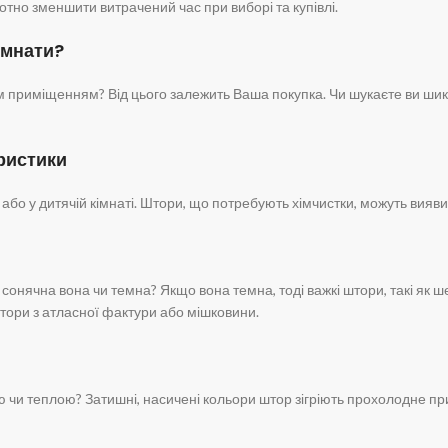
тно зменшити витрачений час при виборі та купівлі.
імнати?
м приміщенням? Від цього залежить Ваша покупка. Чи шукаєте ви шика
еристики
або у дитячій кімнаті. Штори, що потребують хімчистки, можуть вияви
сонячна вона чи темна? Якщо вона темна, тоді важкі штори, такі як ш
 штори з атласної фактури або мішковини.
 чи теплою? Затишні, насичені кольори штор зігріють прохолодне пр