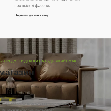
про всілякі фасони.
Перейти до магазину
Ь І ПРЕДМЕТИ ДЕКОРА НА БУДЬ-ЯКИЙ СМАК
магазин
рєр сміливо – це простіше, ніж ви
DIN” пропонує величезний вибір тканин для
. Ви обов’язково знайдете серед