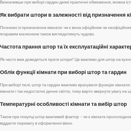
Визначивши при виборі гардин деякі практичні обмеження, можна істо
Як вибрати штори в залежності від призначення к
Почнемо із призначення кімнати: чи є вона офіційним чи неофіційни
яскравим малюнком також виглядатимуть чудово.
Частота прання штор та їх експлуатаційні характ
Як часто вам доведеться прати штори? Це важливо для штор на кухні 
Облік функції кімнати при виборі штор та гардин
При виборі тюлі, штор та гардин важливо врахувати функцію кімнати: 
кімнати і так недостатнє денне світло, тому варто звернути увагу на
Температурні особливості кімнати та вибір штор
Також при покупці штор важливий фактор – чи є кімната прохолодною
віддаєте перевагу в оформленні вікон.