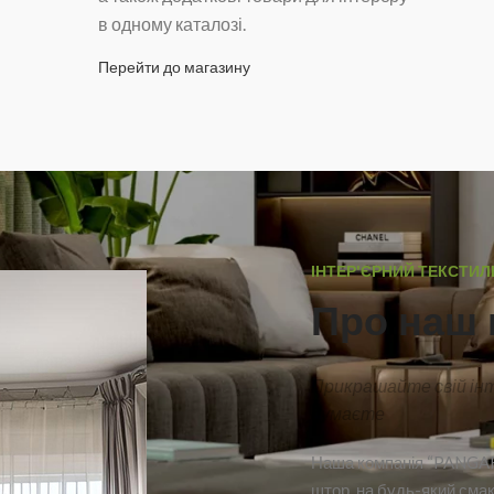
в одному каталозі.
Перейти до магазину
ІНТЕР'ЄРНИЙ ТЕКСТИЛ
Про наш 
Прикрашайте свій інте
думаєте
Наша компанія “PANGAR
штор, на будь-який смак