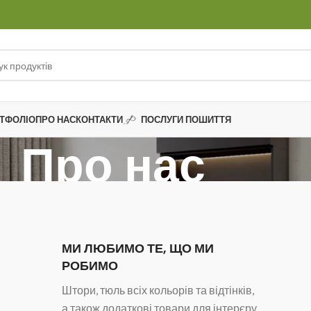
ТФОЛІО
ПРО НАС
КОНТАКТИ
ПОСЛУГИ ПОШИТТЯ
Про нас
Головна
Про нас
МИ ЛЮБИМО ТЕ, ЩО МИ
РОБИМО
Штори, тюль всіх кольорів та відтінків,
а також додаткові товари для інтерєру