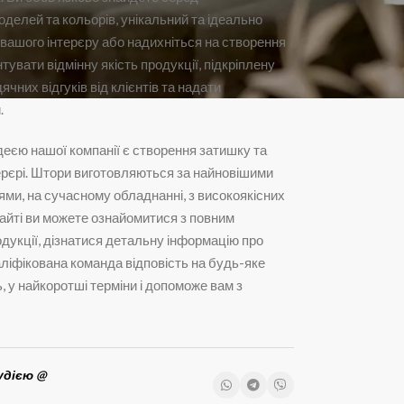
оделей та кольорів, унікальний та ідеально
 вашого інтерєру або надихніться на створення
тувати відмінну якість продукції, підкріплену
чних відгуків від клієнтів та надати
.
деєю нашої компанії є створення затишку та
рєрі. Штори виготовляються за найновішими
ями, на сучасному обладнанні, з високоякісних
сайті ви можете ознайомитися з повним
дукції, дізнатися детальну інформацію про
аліфікована команда відповість на будь-яке
ь, у найкоротші терміни і допоможе вам з
удією @