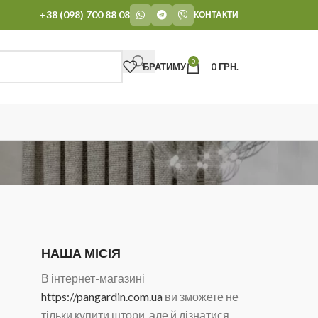
+38 (098) 700 88 08
КОНТАКТИ
0
БРАТИМУ
0
ГРН.
НАША МІСІЯ
В інтернет-магазині
https://pangardin.com.ua
ви зможете не
тільки купити штори, але й дізнатися