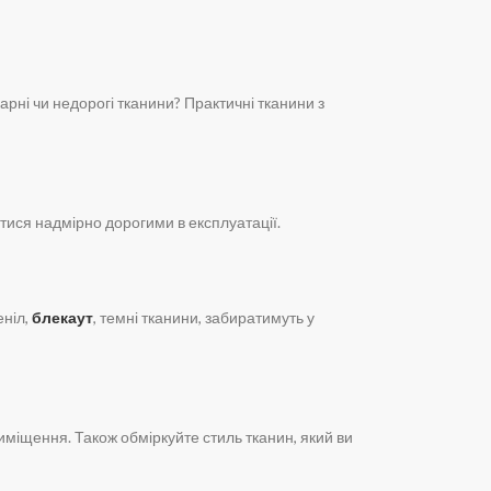
рні чи недорогі тканини? Практичні тканини з
тися надмірно дорогими в експлуатації.
еніл,
блекаут
, темні тканини, забиратимуть у
иміщення. Також обміркуйте стиль тканин, який ви