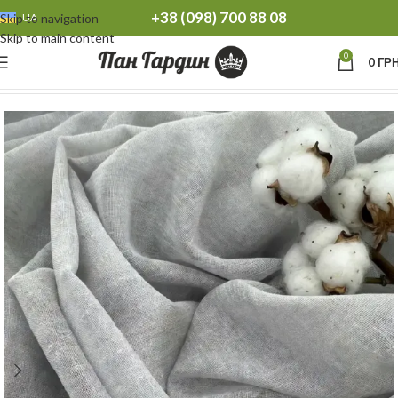
+38 (098) 700 88 08
Skip to navigation
UA
Skip to main content
0
0
ГРН
Головна
Тюль
Тюль батіст