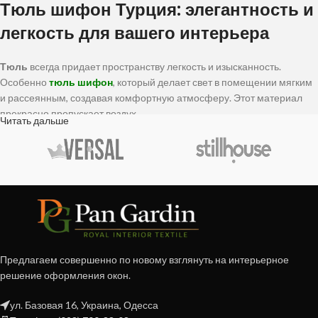
Тюль шифон Турция: элегантность и
легкость для вашего интерьера
Тюль
всегда придает пространству легкость и изысканность.
Особенно
тюль шифон
, который делает свет в помещении мягким
и рассеянным, создавая комфортную атмосферу. Этот материал
прекрасно пропускает воздух.
Читать дальше
Готовая тюль шифон в интернет-
магазине «Пан Гардин»
В интернет-магазине
«Пан Гардин» в Киеве
представлен широкий
ассортимент
тюля шифон
из Турции. У нас можно
купить тюль
в
различных стилях и с любыми узорами:
Предлагаем совершенно по новому взглянуть на интерьерное
Классический и современный;
решение оформления окон.
Для кухни и детской комнаты;
Прованс и хай-тек;
ул. Базовая 16, Украина, Одесса
Люксовые и эклектичные дизайны;