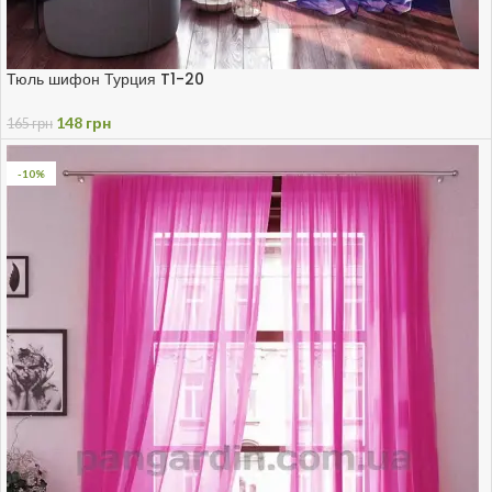
Тюль шифон Турция T1-20
148
грн
165
грн
-10%