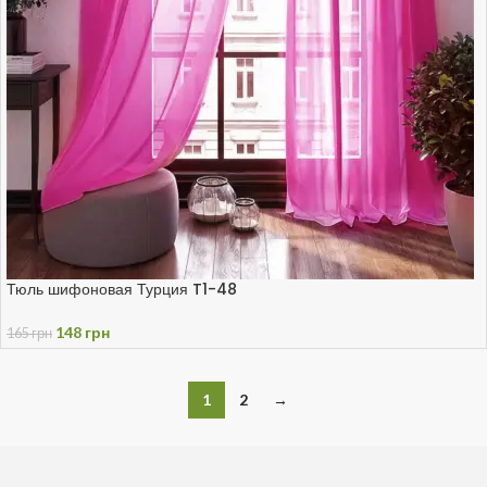
Тюль шифоновая Турция T1-48
148
грн
165
грн
1
2
→