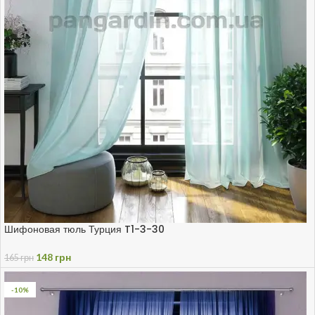
Шифоновая тюль Турция T1-3-30
148
грн
165
грн
-10%