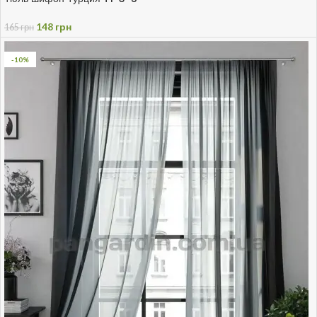
148
грн
165
грн
-10%