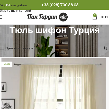
+38 (098) 700 88 08
Skip to navigation
RU
Skip to main content
0
0
ГРН
Тюль шифон Турция
Главная
Тюль
Тюль шифон Турция
Отображение 1–12 из 17
Просмотренные
-10%