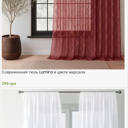
Современная тюль Lumira в цвете марсала
296
грн