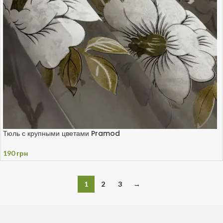
Тюль с крупными цветами Pramod
190
грн
1
2
3
→