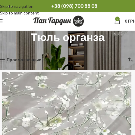
+38 (098) 700 88 08
Skip to navigation
RU
Skip to main content
0
0
ГРН
Тюль органза
Главная
Тюль
Тюль органза
Отображение 1–12 из 33
Просмотренные