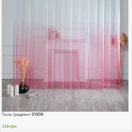
Тюль градиент 0190R
116
грн