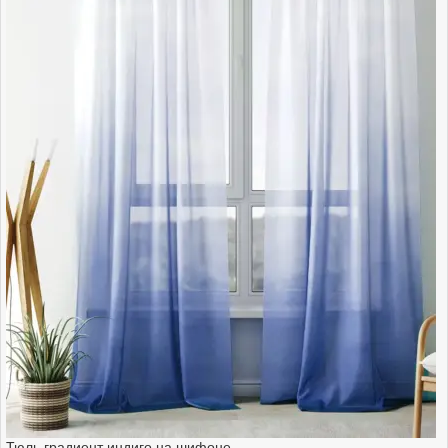
Тюль градиент индиго на шифоне