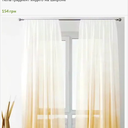
154
грн