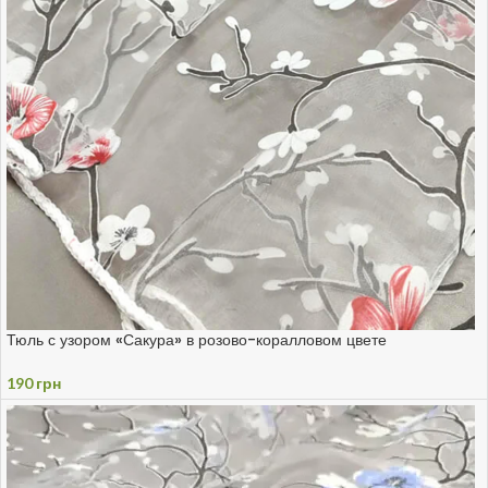
Тюль с узором «Сакура» в розово-коралловом цвете
190
грн