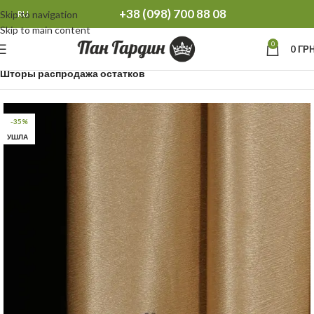
+38 (098) 700 88 08
Skip to navigation
RU
Skip to main content
0
0
ГРН
Главная
Распродажа остатков Тюль Шторы
Шторы распродажа остатков
-35%
УШЛА