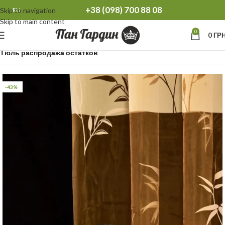
+38 (098) 700 88 08
Skip to navigation
RU
Skip to main content
0
0
ГРН
Главная
Распродажа остатков Тюль Шторы
Тюль распродажа остатков
-43%