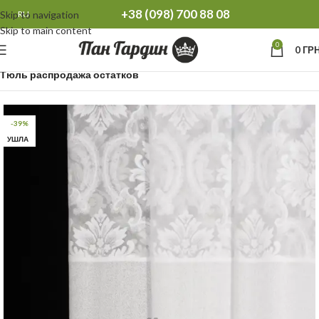
+38 (098) 700 88 08
Skip to navigation
RU
Skip to main content
0
0
ГРН
Главная
Распродажа остатков Тюль Шторы
Тюль распродажа остатков
-39%
УШЛА