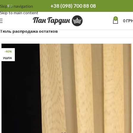
+38 (098) 700 88 08
Skip to navigation
RU
Skip to main content
0
0
ГРН
Главная
Распродажа остатков Тюль Шторы
Тюль распродажа остатков
-40%
УШЛА