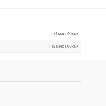
→ (1 метр 40 см)
↑ (2 метра 80 см)