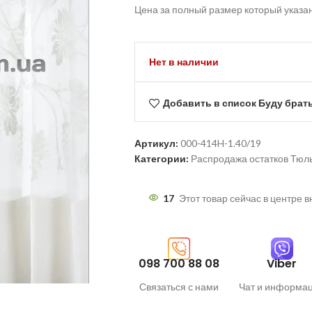
Цена за полный размер который указа
Нет в наличии
Добавить в список Буду брат
Артикул:
000-414H-1.40/19
Категории:
Распродажа остатков Тюл
17
Этот товар сейчас в центре 
098 700 88 08
Viber
Связаться с нами
Чат и информа