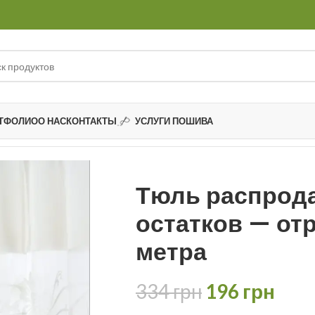
ТФОЛИО
О НАС
КОНТАКТЫ
УСЛУГИ ПОШИВА
ков
Тюль распродажа остатков — отрез 1,40 метра
Тюль распрод
остатков — отр
метра
334
грн
196
грн