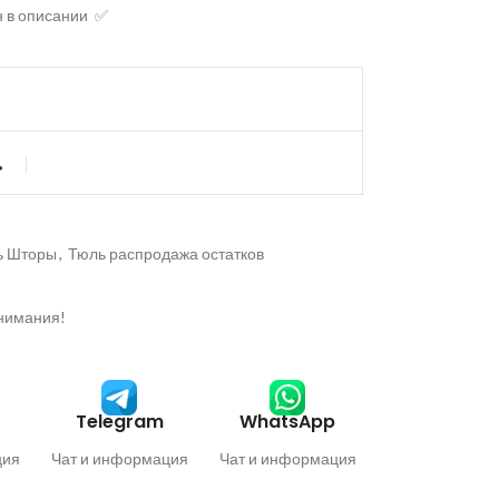
н в описании ✅
ь
ь Шторы
,
Тюль распродажа остатков
внимания!
Telegram
WhatsApp
ция
Чат и информация
Чат и информация