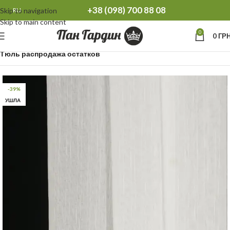
+38 (098) 700 88 08
Skip to navigation
RU
Skip to main content
0
0
ГРН
Главная
Распродажа остатков Тюль Шторы
Тюль распродажа остатков
-39%
УШЛА