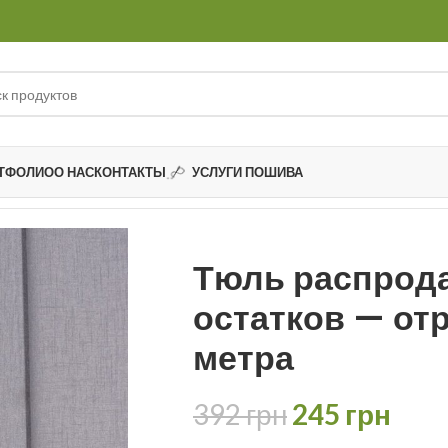
ТФОЛИО
О НАС
КОНТАКТЫ
УСЛУГИ ПОШИВА
ков
Тюль распродажа остатков — отрез 2,00 метра
Тюль распрод
остатков — отр
метра
392
грн
245
грн