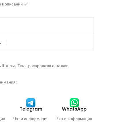
н в описании ✅
ь
ь Шторы
,
Тюль распродажа остатков
внимания!
Telegram
WhatsApp
ция
Чат и информация
Чат и информация