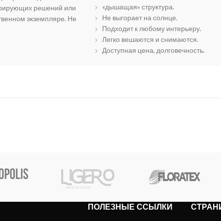
«дышащая» структура.
орирующих решений или
Не выгорает на солнце.
твенном экземпляре. Не
Подходит к любому интерьеру.
Легко вешаются и снимаются.
Доступная цена, долговечность.
ПОЛЕЗНЫЕ ССЫЛКИ
СТРАН