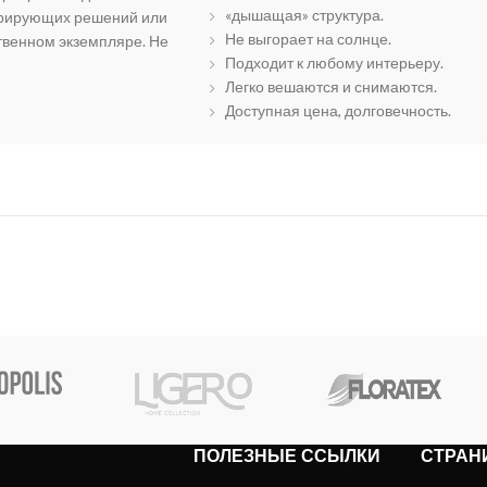
«дышащая» структура.
орирующих решений или
Не выгорает на солнце.
твенном экземпляре. Не
Подходит к любому интерьеру.
Легко вешаются и снимаются.
Доступная цена, долговечность.
ПОЛЕЗНЫЕ ССЫЛКИ
СТРАН