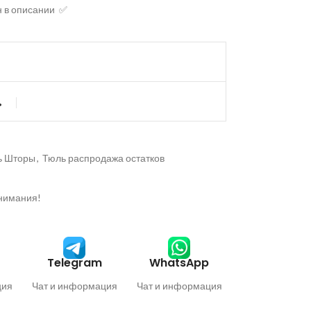
н в описании ✅
ь
ь Шторы
,
Тюль распродажа остатков
внимания!
Telegram
WhatsApp
ция
Чат и информация
Чат и информация