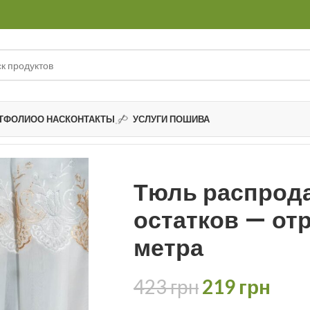
ТФОЛИО
О НАС
КОНТАКТЫ
УСЛУГИ ПОШИВА
ков
Тюль распродажа остатков — отрез 2,30 метра
Тюль распрод
остатков — отр
метра
423
грн
219
грн