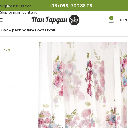
+38 (098) 700 88 08
Skip to navigation
RU
Skip to main content
0
0
ГРН
Главная
Распродажа остатков Тюль Шторы
Тюль распродажа остатков
-40%