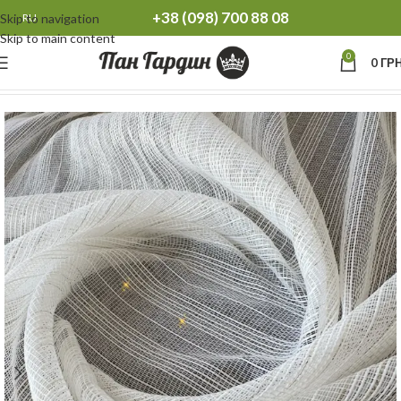
+38 (098) 700 88 08
Skip to navigation
RU
Skip to main content
0
0
ГРН
Главная
Тюль
Тюль однотонная