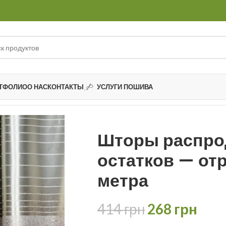
ТФОЛИО
О НАС
КОНТАКТЫ
УСЛУГИ ПОШИВА
тков
Шторы распродажа остатков — отрез 1,90 метра
Шторы распро
остатков — отр
метра
414
грн
268
грн