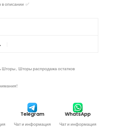
н в описании ✅
ь
ь Шторы
,
Шторы распродажа остатков
внимания!
Telegram
WhatsApp
ция
Чат и информация
Чат и информация