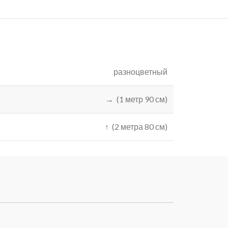
разноцветный
→ (1 метр 90 см)
↑ (2 метра 80 см)