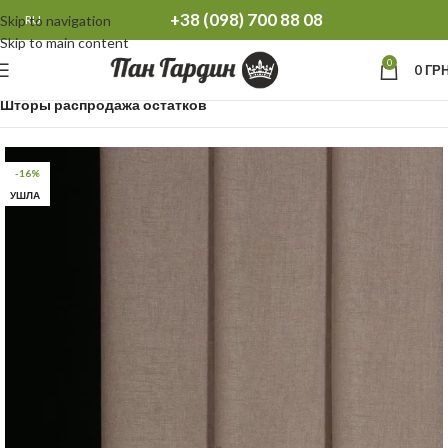
+38 (098) 700 88 08
Skip to navigation
RU
Skip to main content
0
0
ГРН
Главная
Распродажа остатков Тюль Шторы
Шторы распродажа остатков
-16%
УШЛА