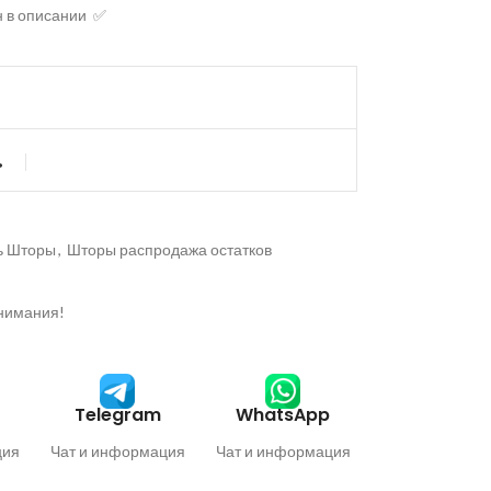
н в описании ✅
ь
ь Шторы
,
Шторы распродажа остатков
внимания!
Telegram
WhatsApp
ция
Чат и информация
Чат и информация