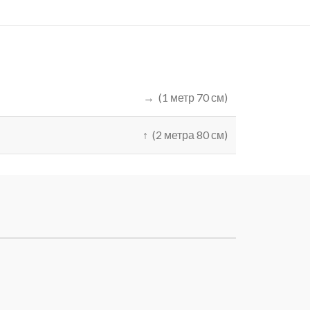
→ (1 метр 70 см)
↑ (2 метра 80 см)