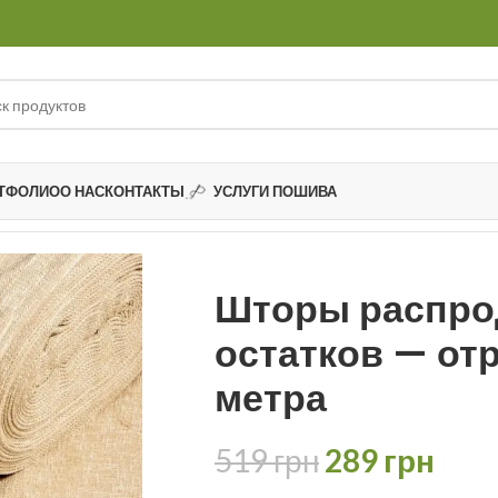
ТФОЛИО
О НАС
КОНТАКТЫ
УСЛУГИ ПОШИВА
тков
Шторы распродажа остатков — отрез 1,70 метра
Шторы распро
остатков — отр
метра
519
грн
289
грн