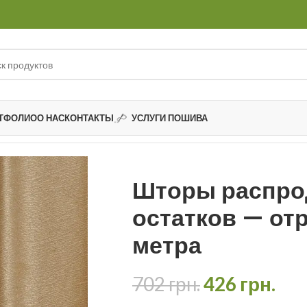
ТФОЛИО
О НАС
КОНТАКТЫ
УСЛУГИ ПОШИВА
тков
Шторы распродажа остатков — отрез 2,50 метра
Шторы распро
остатков — отр
метра
702
грн.
426
грн.