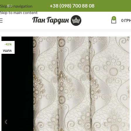
+38 (098) 700 88 08
Skip to navigation
RU
Skip to main content
0
0
ГРН
Главная
Шторы
Плотные шторы
-43%
УШЛА