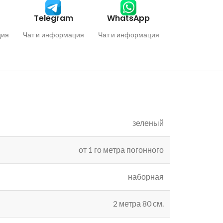
Telegram
WhatsApp
ция
Чат и информация
Чат и информация
зеленый
от 1 го метра погонного
наборная
2 метра 80 см.