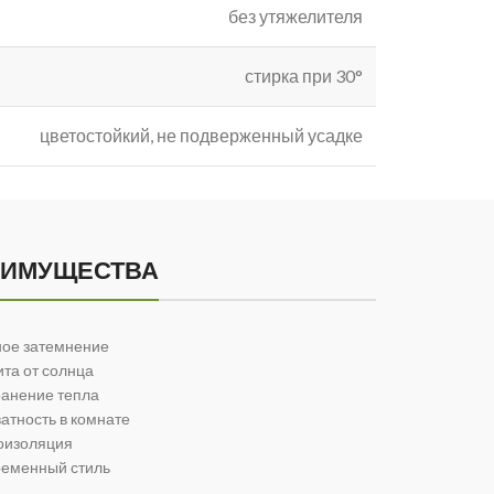
без утяжелителя
стирка при 30°
цветостойкий, не подверженный усадке
ЕИМУЩЕСТВА
ое затемнение
та от солнца
анение тепла
атность в комнате
оизоляция
еменный стиль