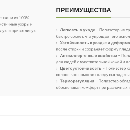
ПРЕИМУЩЕСТВА
е ткани из 100%
истичные узоры и
Легкость в уходе
– Полиэстер не тр
плую и приветливую
быстро сохнет, что упрощает его испо
Устойчивость к усадке и деформ
после стирки и сохраняет форму пледа
Антиаллергенные свойства
– Поли
для людей с чувствительной кожей и а
Цветоустойчивость
– Полиэстер хо
солнце, что помогает пледу выглядеть 
Терморегуляция
– Полиэстер обла
обеспечивая комфорт при различных 