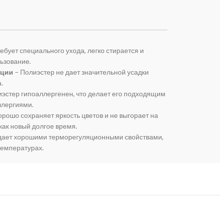
ебует специального ухода, легко стирается и
льзование.
ации
– Полиэстер не дает значительной усадки
.
эстер гипоаллергенен, что делает его подходящим
ллергиями.
рошо сохраняет яркость цветов и не выгорает на
как новый долгое время.
дает хорошими терморегуляционными свойствами,
температурах.