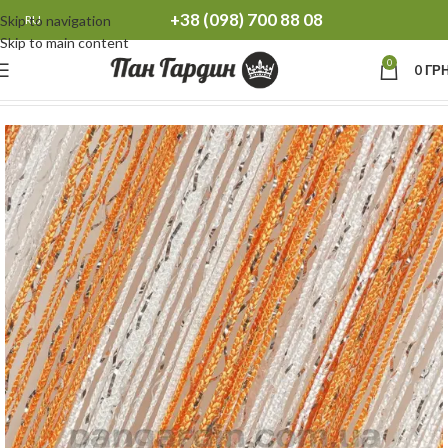
+38 (098) 700 88 08
Skip to navigation
RU
Skip to main content
0
0
ГРН
Главная
Шторы нити
Шторы нити радуга Дождь