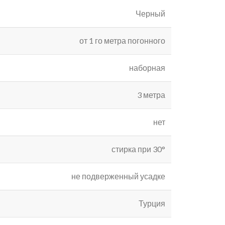
Черный
от 1 го метра погонного
наборная
3 метра
нет
стирка при 30°
не подверженный усадке
Турция