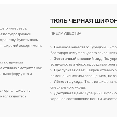
ТЮЛЬ ЧЕРНАЯ ШИФО
шего интерьера.
ПРЕИМУЩЕСТВА
ет полупрозрачной
странству. Купить тюль
ен широкий ассортимент,
Высокое качество
: Турецкий шифо
благодаря чему тюль долго сохраняет 
Эстетичный внешний вид
: Полупр
ста с другими
воздушность и лёгкость, создавая эле
а отлично смотрится как
Пропускает свет
: Шифон отлично р
я атмосферу уюта и
помещение мягким освещением, не зак
Лёгкость ухода
: Тюль из шифона ле
специального ухода.
ль черная шифон в
Доступная цена
: Турецкий шифон со
и наслаждайтесь
хорошее соотношение цены и качества