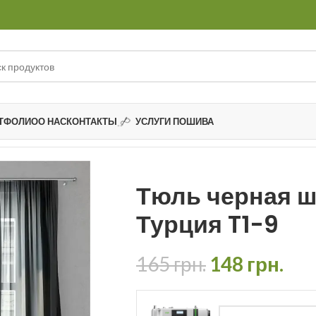
ТФОЛИО
О НАС
КОНТАКТЫ
УСЛУГИ ПОШИВА
Тюль черная 
Турция T1-9
165
грн.
148
грн.