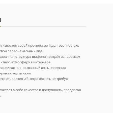
Н
н известен своей прочностью и долговечностью,
свой первоначальный вид.
озрачная структура шифона придаёт занавескам
гантную атмосферу в интерьере.
ассеивает естественный свет, наполняя
рывая вид из окна.
гко стирается и быстро сохнет, не требуя
четает в себе качество и доступность, предлагая
.