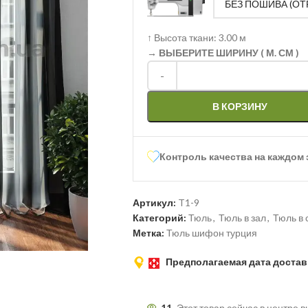
↑
Высота ткани: 3.00 м
→ ВЫБЕРИТЕ ШИРИНУ ( М. СМ )
-
В КОРЗИНУ
Контроль качества на каждом 
Артикул:
T1-9
Категорий:
Тюль
,
Тюль в зал
,
Тюль в
Метка:
Тюль шифон турция
Предполагаемая дата достав
11
Этот товар сейчас в центре 