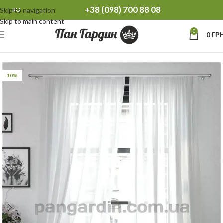
+38 (098) 700 88 08
Skip to navigation
RU
Skip to main content
0
0
ГРН
Главная
Тюль
Тюль однотонная
-10%