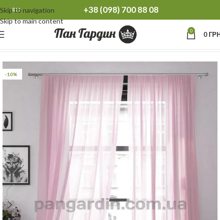
+38 (098) 700 88 08
Skip to navigation
RU
Skip to main content
0
0
ГРН
Главная
Тюль
Тюль однотонная
-10%