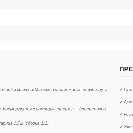
ПР
стиной и спальни. Матовая ткань помогает подчеркнуть
✔ Гото
✔ Дели
ладки формируются с помощью тесьмы — достаточно
✔ Ровн
рниз 1,5 м (сборка 1:2).
✔ Идеа