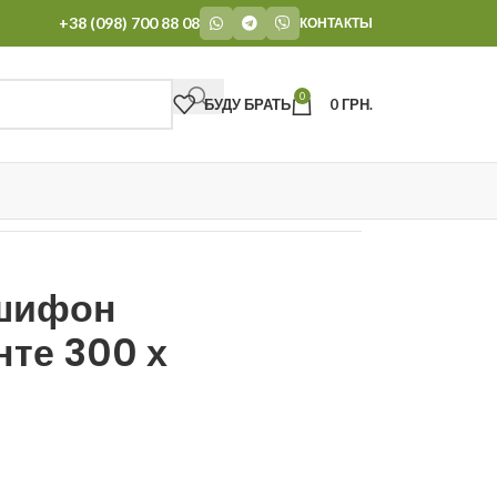
+38 (098) 700 88 08
КОНТАКТЫ
0
БУДУ БРАТЬ
0
ГРН.
 шифон
нте 300 х