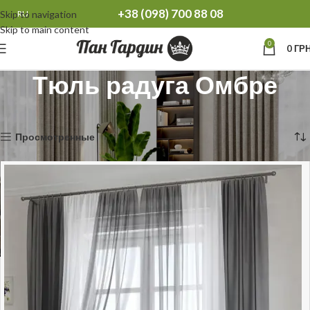
+38 (098) 700 88 08
Skip to navigation
RU
Skip to main content
0
0
ГРН
Тюль радуга Омбре
Главная
Тюль
Тюль радуга Омбре
Отображение 1–12 из 21
Просмотренные