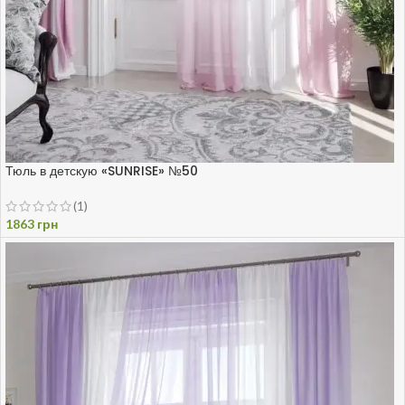
Тюль в детскую «SUNRISE» №50
(1)
1863
грн