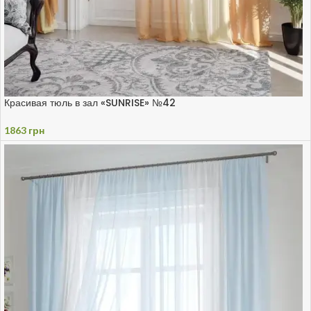
Красивая тюль в зал «SUNRISE» №42
1863
грн