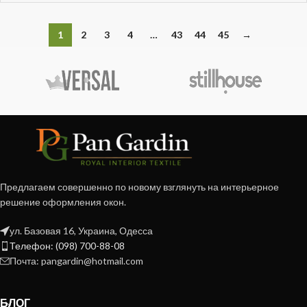
1
2
3
4
…
43
44
45
→
Предлагаем совершенно по новому взглянуть на интерьерное
решение оформления окон.
ул. Базовая 16, Украина, Одесса
Телефон: (098) 700-88-08
Почта: pangardin@hotmail.com
БЛОГ