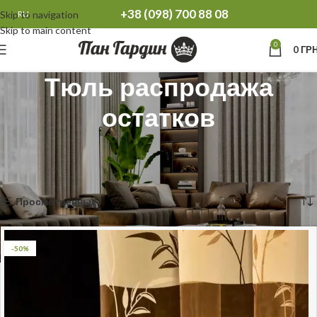
+38 (098) 700 88 08
Skip to navigation
RU
Skip to main content
0
0
ГРН
Тюль распродажа
остатков
Главная
Распродажа остатков Тюль Шторы
Тюль распродажа остатков
Отображение 1–12 из 538
Просмотренные
-50%