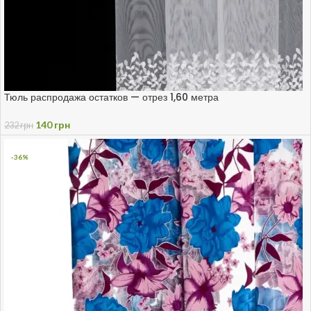
Тюль распродажа остатков — отрез 1,60 метра
140
грн
232
грн
-36%