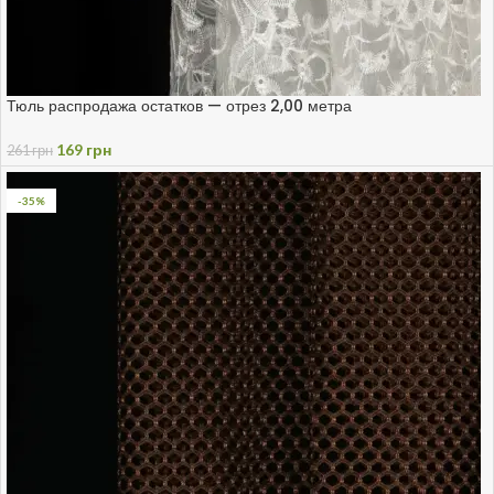
Тюль распродажа остатков — отрез 2,00 метра
169
грн
261
грн
-35%