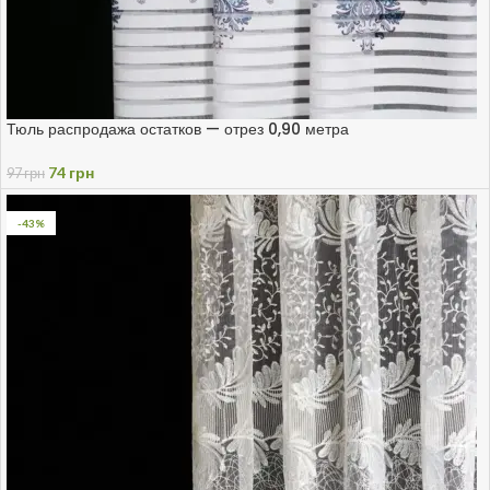
Тюль распродажа остатков — отрез 0,90 метра
74
грн
97
грн
-43%