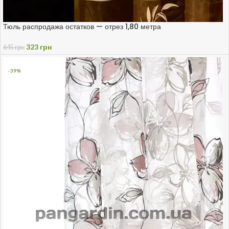
Тюль распродажа остатков — отрез 1,80 метра
323
грн
645
грн
-39%