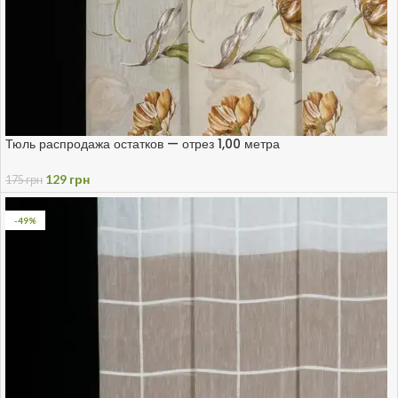
Тюль распродажа остатков — отрез 1,00 метра
129
грн
175
грн
-49%