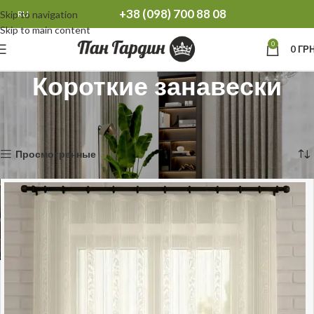
+38 (098) 700 88 08
Skip to navigation
RU
Skip to main content
0
0
ГРН
Короткие занавески
Главная
Готовая тюль
Короткие занавески
Показаны все результаты (6)
Просмотренные