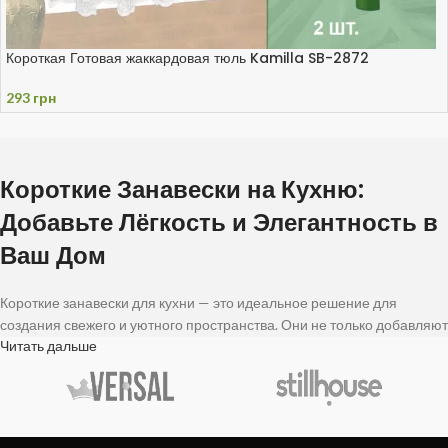
Короткая Готовая жаккардовая тюль Kamilla SB-2872
293
грн
Короткие Занавески на Кухню:
Добавьте Лёгкость и Элегантность в
Ваш Дом
Короткие занавески для кухни — это идеальное решение для
создания свежего и уютного пространства. Они не только добавляют
Читать дальше
стильный акцент в оформление, но и позволяют сохранить кухню
светлой и просторной. Эти практичные текстильные изделия
идеально подходят для тех, кто ценит гармонию между эстетикой и
функциональностью.