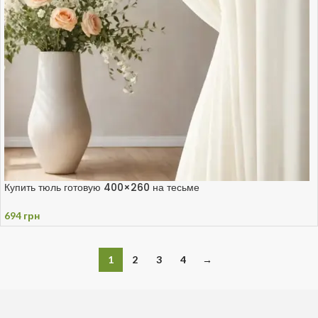
Купить тюль готовую 400×260 на тесьме
694
грн
1
2
3
4
→