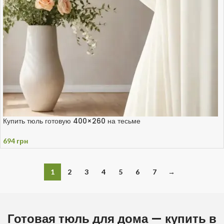
Купить тюль готовую 400×260 на тесьме
694
грн
1
2
3
4
5
6
7
→
Готовая тюль для дома — купить в