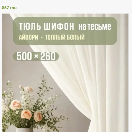
867
грн