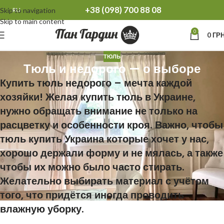
+38 (098) 700 88 08
Skip to navigation
RU
Skip to main content
0
0
ГРН
ТЮЛЬ
Тюль и недорого — о выборе
Купить тюль недорого – мечта каждой
хозяйки! Желая купить тюль в Украине,
нужно обращать внимание не только на
расцветку и особенности кроя. Важно, чтобы
тюль купить Украина которые хочет у нас,
хорошо держали форму и не мялась, а также
чтобы их можно было часто стирать.
Желательно выбирать материал с учётом
того, что придётся иногда проводить
влажную уборку.