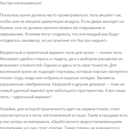
быстро изнашиваться!
Поскольку кухня должна часто проветриваться, тюль вешают так,
чтобы они не мешали циркуляции воздуха. Если дверь выходит на
балкон, она не должна препятствовать её открыванию и
закрыванию. Хозяева могут подумать, что они каждый раз будут
отодвигать занавеску, но на практике это быстро надоест.
Бюджетный и практичный вариант тюли для кухни — тонкая тюль.
Материал удобно стирать и гладить, да и с выбором расцветки не
возникает сложностей. Однако и здесь есть свои тонкости. Для
маленькой кухни не подходят портьеры, которые хорошо смотрятся
только тогда, когда они собраны в пышные складки. Занавеси,
украшенные ламбрекеном, бахромой и другим декором — тоже не
самый удачный вариант для небольшого пространства. А вот наша
тюль – идеальный вариант!
Хозяйке, для которой практичность идет на первом плане, стоит
присмотреться к тюли, изготовленной из льна. Также в продаже есть
у нас шторы из материала, обработанного водоотталкивающими
пропитками, но они стоят дороже. Такие товары не нуждаются в